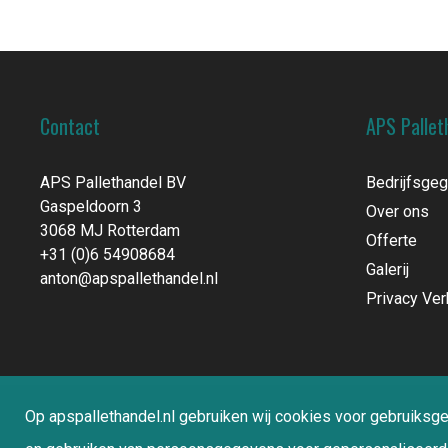
Contact
APS Pallet
APS Pallethandel BV
Bedrijfsge
Gaspeldoorn 3
Over ons
3068 MJ Rotterdam
Offerte
+31 (0)6 54908684
Galerij
anton@apspallethandel.nl
Privacy Ver
Op apspallethandel.nl gebruiken wij cookies voor gebruiksg