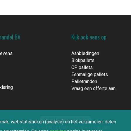
handel BV
Kijk ook eens op
gevens
Aanbiedingen
Blokpallets
CP pallets
Eenmalige pallets
Palletranden
klaring
Vraag een offerte aan
Schrijf een waardering
emak, webstatistieken (analyse) en het verzamelen, delen
© 2026 APS PALLETHANDEL BV ROTTERDAM