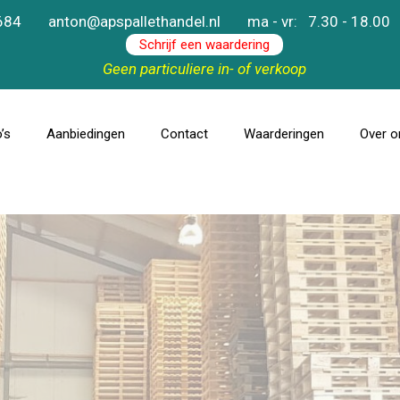
684
anton@apspallethandel.nl
ma - vr: 7.30 - 18.00
Schrijf een waardering
Geen particuliere in- of verkoop
’s
Aanbiedingen
Contact
Waarderingen
Over o
anden
Nieuwe en gebruikte pallets
ts
Pallet foto’s