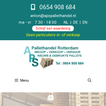
Ga
0654 908 684
naar
de
anton@apspallethandel.nl
inhoud
ma - vr: 7.30 - 18.00
NL
|
DE
|
EN
Schrijf een waardering
Geen particuliere in- of verkoop
Menu