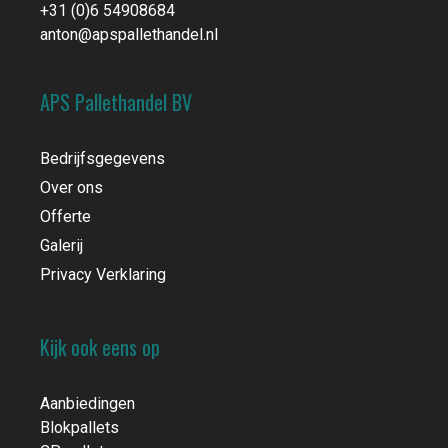
+31 (0)6 54908684
anton@apspallethandel.nl
APS Pallethandel BV
Bedrijfsgegevens
Over ons
Offerte
Galerij
Privacy Verklaring
Kijk ook eens op
Aanbiedingen
Blokpallets