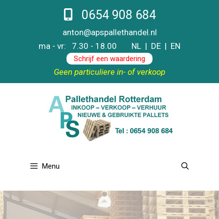
Ga
0654 908 684
naar
de
anton@apspallethandel.nl
inhoud
ma - vr: 7.30 - 18.00
NL
|
DE
|
EN
Schrijf een waardering
Geen particuliere in- of verkoop
Menu