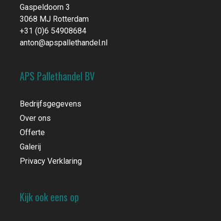
Gaspeldoorn 3
3068 MJ Rotterdam
+31 (0)6 54908684
anton@apspallethandel.nl
APS Pallethandel BV
Bedrijfsgegevens
Over ons
Offerte
Galerij
Privacy Verklaring
Kijk ook eens op