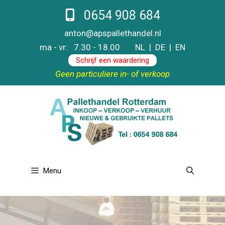
Ga
0654 908 684
naar
de
anton@apspallethandel.nl
inhoud
ma - vr: 7.30 - 18.00
NL
|
DE
|
EN
Schrijf een waardering
Geen particuliere in- of verkoop
Menu