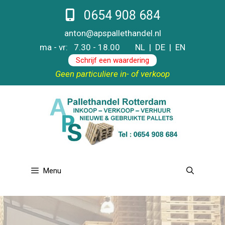
Ga
0654 908 684
naar
de
anton@apspallethandel.nl
inhoud
ma - vr: 7.30 - 18.00
NL
|
DE
|
EN
Schrijf een waardering
Geen particuliere in- of verkoop
Menu