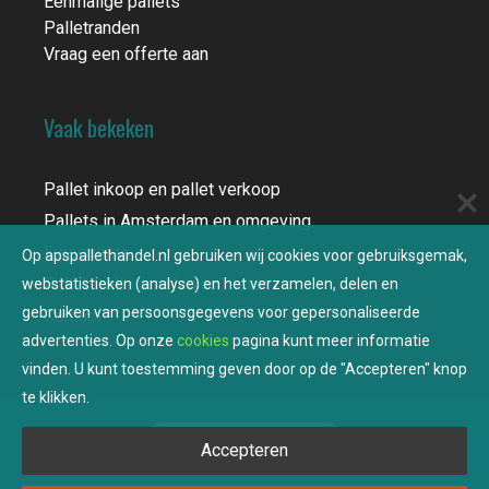
Eenmalige pallets
Palletranden
Vraag een offerte aan
Vaak bekeken
Pallet inkoop en pallet verkoop
Pallets in Amsterdam en omgeving
Europallets
Op apspallethandel.nl gebruiken wij cookies voor gebruiksgemak,
Pallets: alle soorten en maten
webstatistieken (analyse) en het verzamelen, delen en
gebruiken van persoonsgegevens voor gepersonaliseerde
Contact
advertenties. Op onze
cookies
pagina kunt meer informatie
vinden. U kunt toestemming geven door op de "Accepteren" knop
te klikken.
Schrijf een waardering
Accepteren
© 2026 APS PALLETHANDEL BV ROTTERDAM